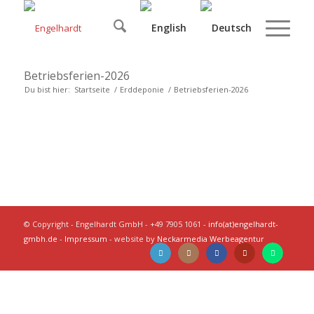
Betriebsferien-2026
Du bist hier:
Startseite
/
Erddeponie
/
Betriebsferien-2026
© Copyright - Engelhardt GmbH - +49 7905 1061 -
info(at)engelhardt-
gmbh.de
-
Impressum
- website by
Neckarmedia Werbeagentur