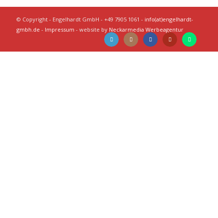
© Copyright - Engelhardt GmbH - +49 7905 1061 -
info(at)engelhardt-
gmbh.de
-
Impressum
- website by
Neckarmedia Werbeagentur