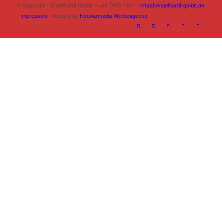
© Copyright - Engelhardt GmbH - +49 7905 1061 -
info(at)engelhardt-gmbh.de
-
Impressum
- website by
Neckarmedia Werbeagentur