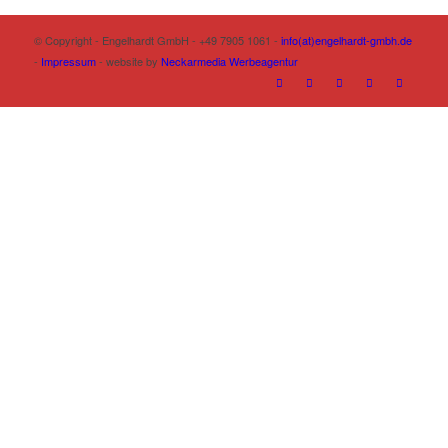
© Copyright - Engelhardt GmbH - +49 7905 1061 -
info(at)engelhardt-gmbh.de
-
Impressum
- website by
Neckarmedia Werbeagentur