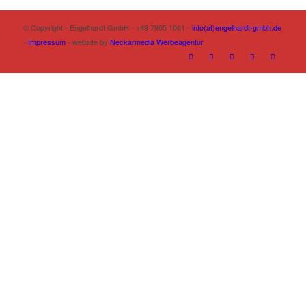
© Copyright - Engelhardt GmbH - +49 7905 1061 -
info(at)engelhardt-gmbh.de
-
Impressum
- website by
Neckarmedia Werbeagentur