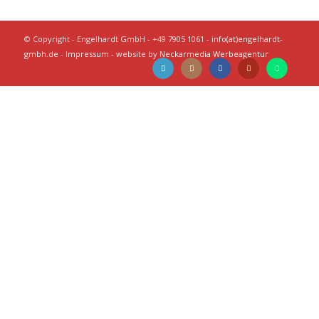
© Copyright - Engelhardt GmbH - +49 7905 1061 -
info(at)engelhardt-
gmbh.de
-
Impressum
- website by
Neckarmedia Werbeagentur