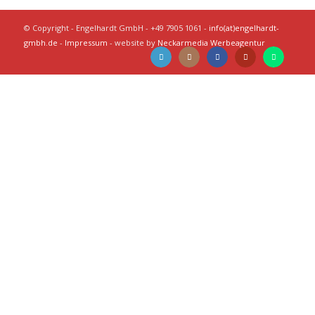
© Copyright - Engelhardt GmbH - +49 7905 1061 -
info(at)engelhardt-
gmbh.de
-
Impressum
- website by
Neckarmedia Werbeagentur