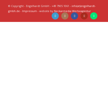
© Copyright - Engelhardt GmbH - +49 7905 1061 -
info(at)engelhardt-
gmbh.de
-
Impressum
- website by
Neckarmedia Werbeagentur