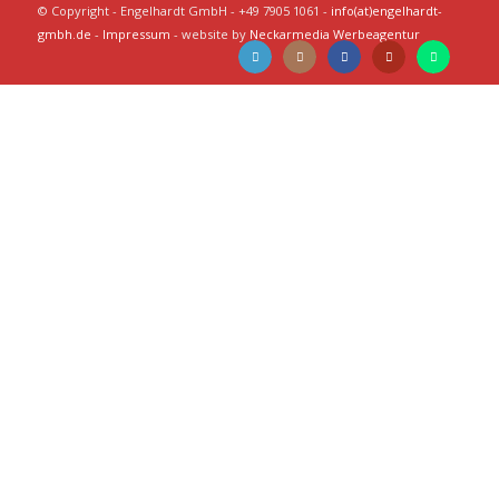
© Copyright - Engelhardt GmbH - +49 7905 1061 -
info(at)engelhardt-
gmbh.de
-
Impressum
- website by
Neckarmedia Werbeagentur