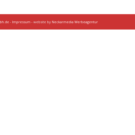
mbh.de
-
Impressum
- website by
Neckarmedia Werbeagentur