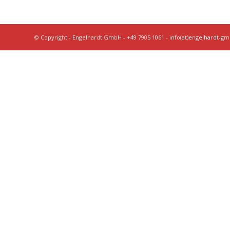
© Copyright - Engelhardt GmbH - +49 7905 1061 -
info(at)engelhardt-g