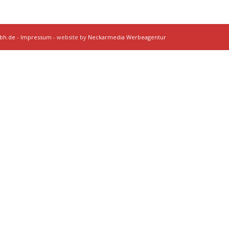
mbh.de
-
Impressum
- website by
Neckarmedia Werbeagentur