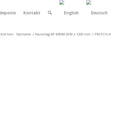
deponie
Kontakt
bist hier:
Startseite
/
Hazemag AP 4/80M 2050 x 1200 mm
/
PM 0115-4