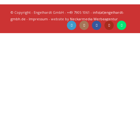
© Copyright - Engelhardt GmbH - +49 7905 1061 -
info(at)engelhardt-
gmbh.de
-
Impressum
- website by
Neckarmedia Werbeagentur