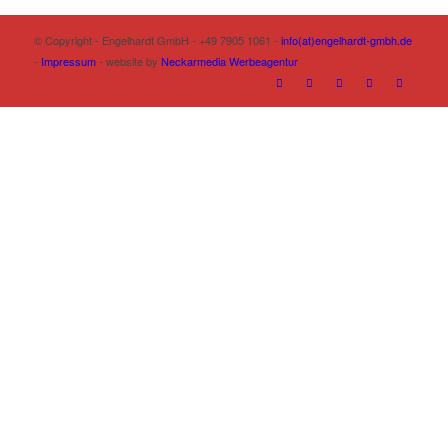
© Copyright - Engelhardt GmbH - +49 7905 1061 -
info(at)engelhardt-gmbh.de
-
Impressum
- website by
Neckarmedia Werbeagentur