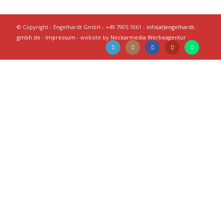
© Copyright - Engelhardt GmbH - +49 7905 1061 -
info(at)engelhardt-
gmbh.de
-
Impressum
- website by
Neckarmedia Werbeagentur