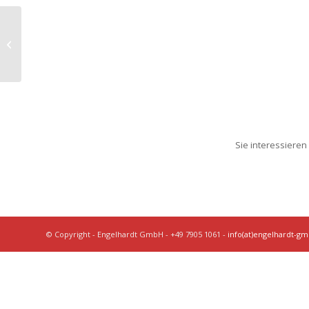
Kleemann VU2G/1540
1500 x 4000 mm DD
Sie interessieren
© Copyright - Engelhardt GmbH - +49 7905 1061 -
info(at)engelhardt-g