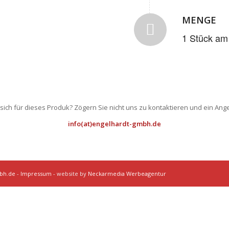
MENGE
1 Stück am
 sich für dieses Produk? Zögern Sie nicht uns zu kontaktieren und ein An
info(at)engelhardt-gmbh.de
mbh.de
-
Impressum
- website by
Neckarmedia Werbeagentur