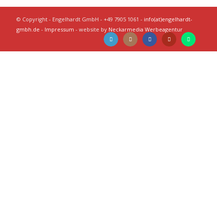
© Copyright - Engelhardt GmbH - +49 7905 1061 -
info(at)engelhardt-
gmbh.de
-
Impressum
- website by
Neckarmedia Werbeagentur