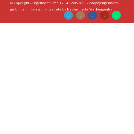
© Copyright - Engelhardt GmbH - +49 7905 1061 -
info(at)engelhardt-
gmbh.de
-
Impressum
- website by
Neckarmedia Werbeagentur