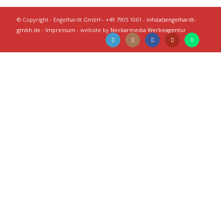
© Copyright - Engelhardt GmbH - +49 7905 1061 -
info(at)engelhardt-
gmbh.de
-
Impressum
- website by
Neckarmedia Werbeagentur