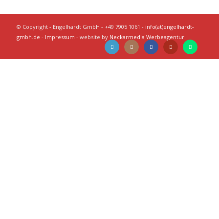
© Copyright - Engelhardt GmbH - +49 7905 1061 -
info(at)engelhardt-
gmbh.de
-
Impressum
- website by
Neckarmedia Werbeagentur