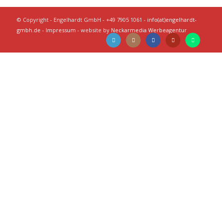
© Copyright - Engelhardt GmbH - +49 7905 1061 -
info(at)engelhardt-
gmbh.de
-
Impressum
- website by
Neckarmedia Werbeagentur