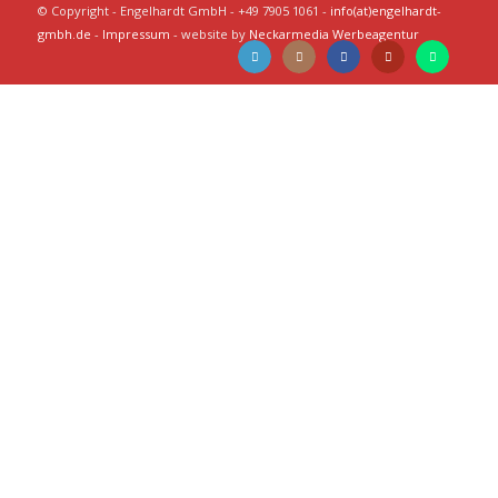
© Copyright - Engelhardt GmbH - +49 7905 1061 -
info(at)engelhardt-
gmbh.de
-
Impressum
- website by
Neckarmedia Werbeagentur