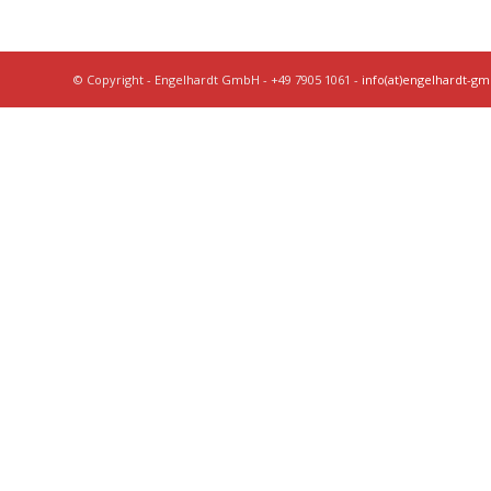
© Copyright - Engelhardt GmbH - +49 7905 1061 -
info(at)engelhardt-g