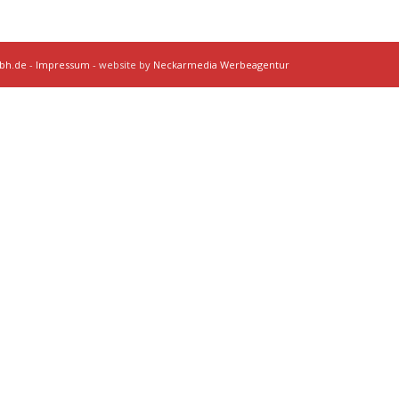
mbh.de
-
Impressum
- website by
Neckarmedia Werbeagentur