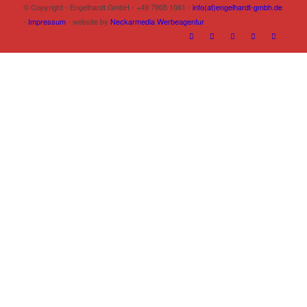
© Copyright - Engelhardt GmbH - +49 7905 1061 -
info(at)engelhardt-gmbh.de
-
Impressum
- website by
Neckarmedia Werbeagentur