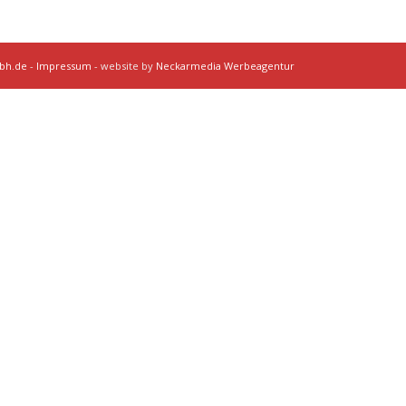
mbh.de
-
Impressum
- website by
Neckarmedia Werbeagentur