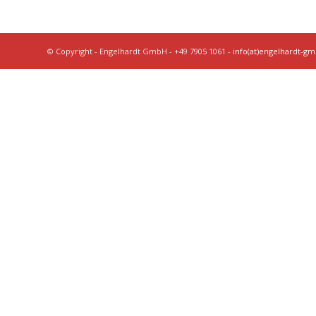
© Copyright - Engelhardt GmbH - +49 7905 1061 -
info(at)engelhardt-g