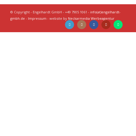
© Copyright - Engelhardt GmbH - +49 7905 1061 -
info(at)engelhardt-
gmbh.de
-
Impressum
- website by
Neckarmedia Werbeagentur