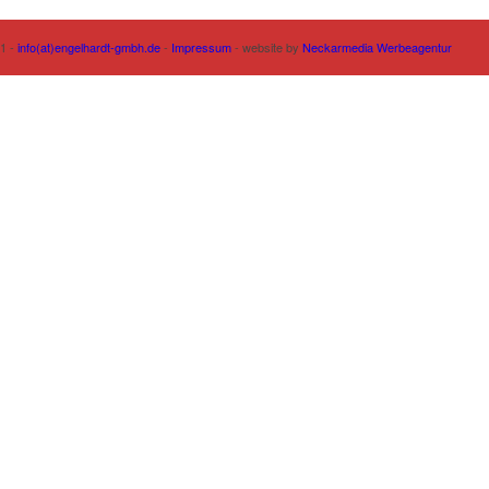
61 -
info(at)engelhardt-gmbh.de
-
Impressum
- website by
Neckarmedia Werbeagentur