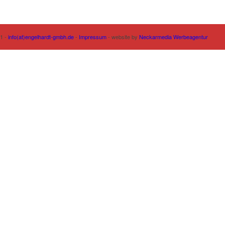
61 -
info(at)engelhardt-gmbh.de
-
Impressum
- website by
Neckarmedia Werbeagentur