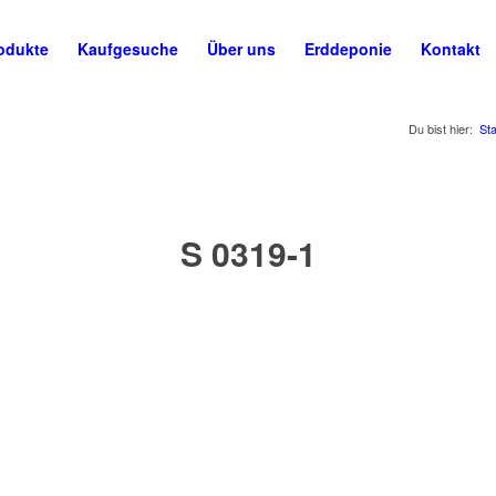
odukte
Kaufgesuche
Über uns
Erddeponie
Kontakt
Du bist hier:
Sta
S 0319-1