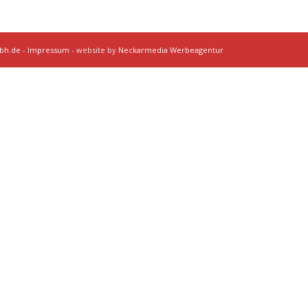
mbh.de
-
Impressum
- website by
Neckarmedia Werbeagentur