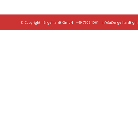
© Copyright - Engelhardt GmbH - +49 7905 1061 -
info(at)engelhardt-g