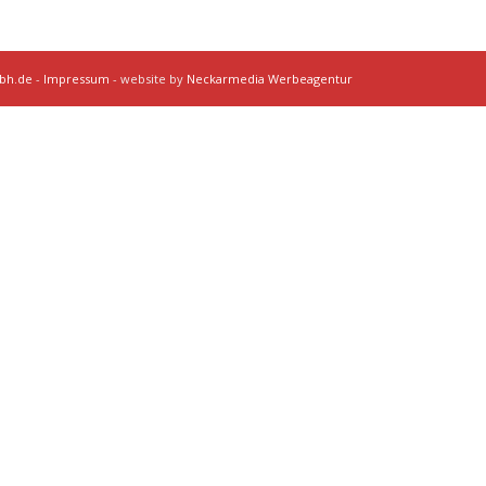
mbh.de
-
Impressum
- website by
Neckarmedia Werbeagentur