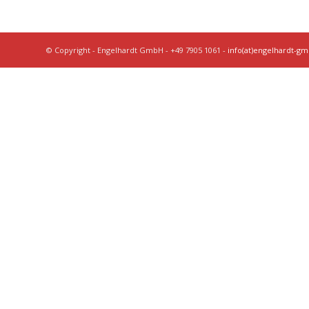
© Copyright - Engelhardt GmbH - +49 7905 1061 -
info(at)engelhardt-g