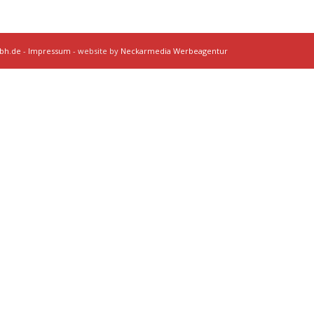
mbh.de
-
Impressum
- website by
Neckarmedia Werbeagentur