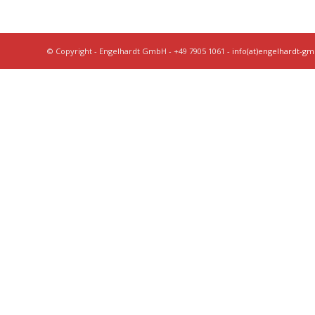
© Copyright - Engelhardt GmbH - +49 7905 1061 -
info(at)engelhardt-g