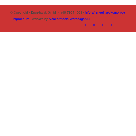
© Copyright - Engelhardt GmbH - +49 7905 1061 -
info(at)engelhardt-gmbh.de
-
Impressum
- website by
Neckarmedia Werbeagentur