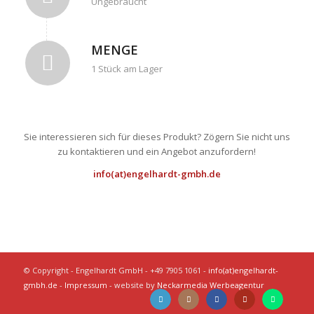
Ungebraucht
MENGE
1 Stück am Lager
Sie interessieren sich für dieses Produkt? Zögern Sie nicht uns
zu kontaktieren und ein Angebot anzufordern!
info(at)engelhardt-gmbh.de
© Copyright - Engelhardt GmbH - +49 7905 1061 -
info(at)engelhardt-
gmbh.de
-
Impressum
- website by
Neckarmedia Werbeagentur