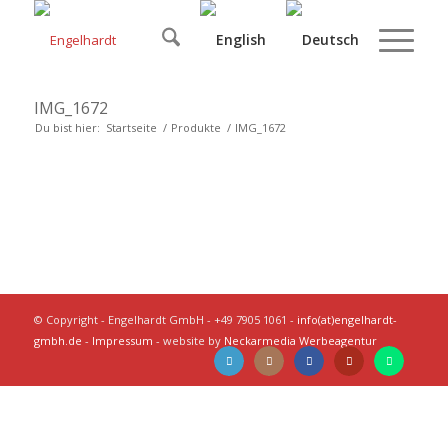
IMG_1672
Du bist hier:
Startseite
/
Produkte
/
IMG_1672
© Copyright - Engelhardt GmbH - +49 7905 1061 -
info(at)engelhardt-
gmbh.de
-
Impressum
- website by
Neckarmedia Werbeagentur