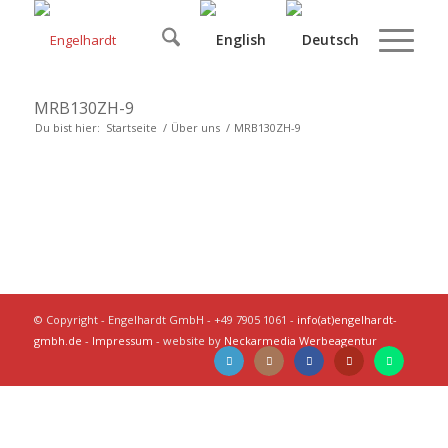
MRB130ZH-9
Du bist hier:
Startseite
/
Über uns
/
MRB130ZH-9
© Copyright - Engelhardt GmbH - +49 7905 1061 -
info(at)engelhardt-
gmbh.de
-
Impressum
- website by
Neckarmedia Werbeagentur