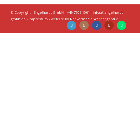
© Copyright - Engelhardt GmbH - +49 7905 1061 -
info(at)engelhardt-
gmbh.de
-
Impressum
- website by
Neckarmedia Werbeagentur