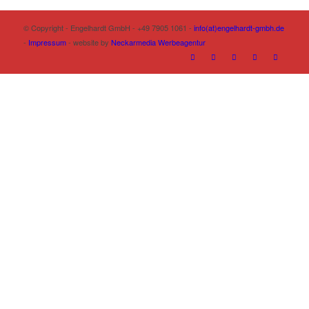
© Copyright - Engelhardt GmbH - +49 7905 1061 -
info(at)engelhardt-gmbh.de
-
Impressum
- website by
Neckarmedia Werbeagentur